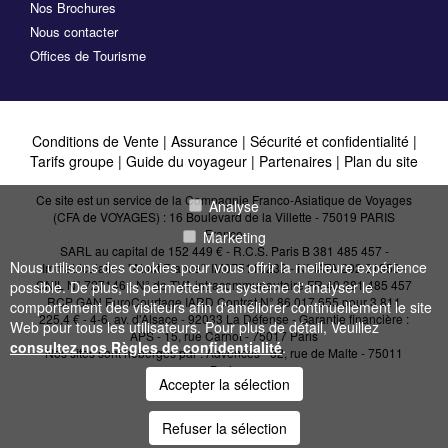
Nos Brochures
Nous contacter
Offices de Tourisme
Conditions de Vente
|
Assurance
|
Sécurité et confidentialité
|
Tarifs groupe
|
Guide du voyageur
|
Partenaires
|
Plan du site
Ce site est un service de la Compagnie Franco-Asiatique de Voyages
Analyse
(CFA de VOYAGES) : 16 Boulevard de la Villette - 75019 PARIS
France
Marketing
SARL au capital de 152 449 € - R.C.S. Paris B 381 485 457 -
Nous utilisons des cookies pour vous offrir la meilleure expérience
Immatriculation "Atout France": IM075110232 - N° IATA 202 21950 -
CNIL N° 727146 - N° de TVA intracommunautaire FR 40 381 485 457
possible. De plus, ils permettent au système d'analyser le
RCP GAN EuroCourtage IARD Contrat N° 86.017.655 pour 3 811
comportement des visiteurs afin d'améliorer continuellement le site
225,4 € - 4-6, av. d'Alsace - 92033 La Défense - Garantie financière :
Web pour tous les utilisateurs. Pour plus de détail, Veuillez
APS - 15, rue Carnot - 75017 Paris
consultez nos Règles de confidentialité
.
Nos sites sont hébergés par :
Advences - 52, rue de Malte - 75011
Paris
Accepter la sélection
Refuser la sélection