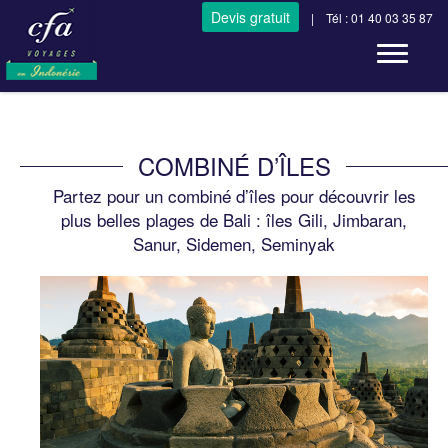
Devis gratuit
| Tél : 01 40 03 35 87
Toggle n
COMBINÉ D’ÎLES
Partez pour un combiné d’îles pour découvrir les
plus belles plages de Bali : îles Gili, Jimbaran,
Sanur, Sidemen, Seminyak