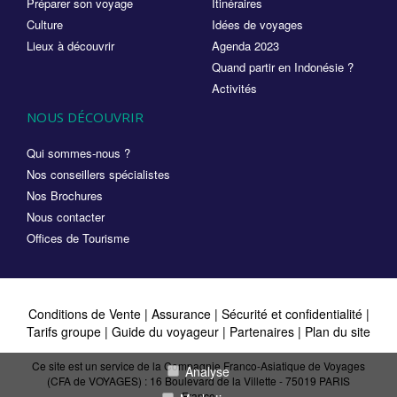
Préparer son voyage
Itinéraires
Culture
Idées de voyages
Lieux à découvrir
Agenda 2023
Quand partir en Indonésie ?
Activités
NOUS DÉCOUVRIR
Qui sommes-nous ?
Nos conseillers spécialistes
Nos Brochures
Nous contacter
Offices de Tourisme
Conditions de Vente
|
Assurance
|
Sécurité et confidentialité
|
Tarifs groupe
|
Guide du voyageur
|
Partenaires
|
Plan du site
Ce site est un service de la Compagnie Franco-Asiatique de Voyages
Analyse
(CFA de VOYAGES) : 16 Boulevard de la Villette - 75019 PARIS
France