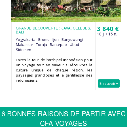
3 840 €
GRANDE DECOUVERTE : JAVA, CELEBES,
BALI
18 j. / 15 n.
Yogyakarta - Bromo - Ijen - Banyuwangi -
Makassar - Toraja - Rantepao - Ubud -
Sidemen
Faites le tour de l’archipel Indonésien pour
un voyage tout en saveur ! Découvrez la
culture unique de chaque région, les
paysages grandioses et la gentillesse des
indonésiens.
En savoir +
6 BONNES RAISONS DE PARTIR AVEC
CFA VOYAGES